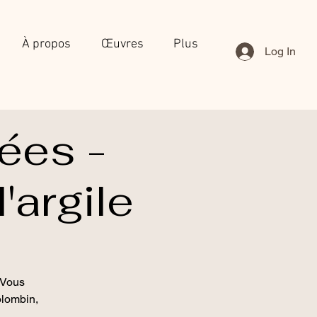
À propos
Œuvres
Plus
Log In
ées -
'argile
 Vous
olombin,