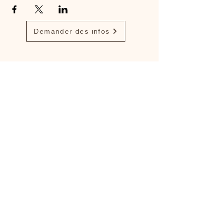
Demander des infos
Find my work on
Dribbble
,
Behance
and
LinkedIn
info@monsite.fr
Legal notices
Cookie Policy
Privacy Policy
Terms of Use
© 2035 by Darius Anthony.
Created with
Wix.com