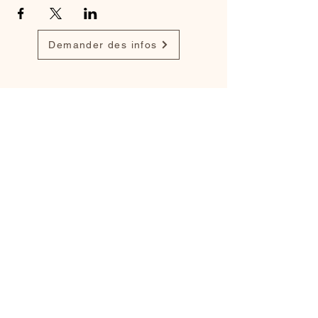
Demander des infos
Find my work on
Dribbble
,
Behance
and
LinkedIn
info@monsite.fr
Legal notices
Cookie Policy
Privacy Policy
Terms of Use
© 2035 by Darius Anthony.
Created with
Wix.com