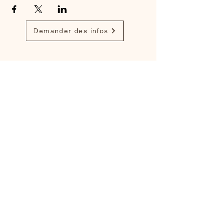
Demander des infos
Find my work on
Dribbble
,
Behance
and
LinkedIn
info@monsite.fr
Legal notices
Cookie Policy
Privacy Policy
Terms of Use
© 2035 by Darius Anthony.
Created with
Wix.com