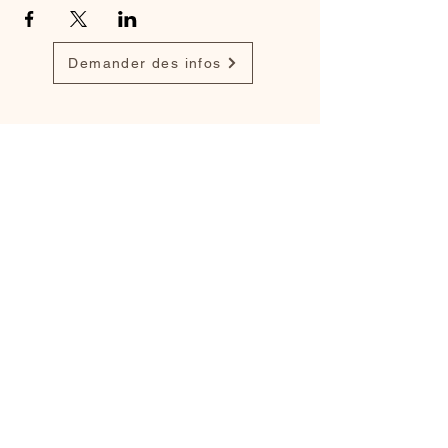
Demander des infos
Find my work on
Dribbble
,
Behance
and
LinkedIn
info@monsite.fr
Legal notices
Cookie Policy
Privacy Policy
Terms of Use
© 2035 by Darius Anthony.
Created with
Wix.com