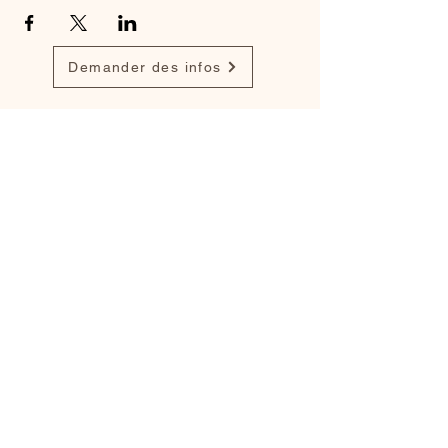
Demander des infos
Retrouvez mon travail sur
Instagram
,
Facebook
et
popynasculptures.com
Mentions légales
Politique en matière de cookies
Politique de confidentialité
Conditions d'utilisation
Créé avec
Wix.com