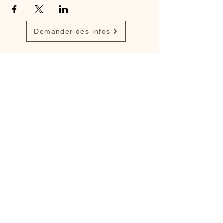
Demander des infos
Retrouvez mon travail sur
Instagram
,
Facebook
et
popynasculptures.com
Mentions légales
Politique en matière de cookies
Politique de confidentialité
Conditions d'utilisation
Créé avec
Wix.com