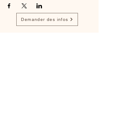
Demander des infos
Retrouvez mon travail sur
Instagram
,
Facebook
et
popynasculptures.com
Mentions légales
Politique en matière de cookies
Politique de confidentialité
Conditions d'utilisation
Créé avec
Wix.com