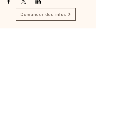
Demander des infos
Retrouvez mon travail sur
Instagram
,
Facebook
et
popynasculptures.com
Mentions légales
Politique en matière de cookies
Politique de confidentialité
Conditions d'utilisation
Créé avec
Wix.com