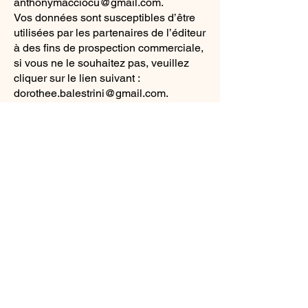
anthonymacciocu@gmail.com
.
Vos données sont susceptibles d’être
utilisées par les partenaires de l’éditeur
à des fins de prospection commerciale,
si vous ne le souhaitez pas, veuillez
cliquer sur le lien suivant :
dorothee.balestrini@gmail.com.
Si, lors de la consultation du site, vous
accédez à des données à caractère
personnel, vous devez vous abstenir
de toute collecte, de toute utilisation
non autorisée et de tout acte pouvant
constituer une atteinte à la vie privée
ou à la réputation des personnes.
L’éditeur décline toute responsabilité à
cet égard.
Les données sont conservées et
utilisées pour une durée conforme à la
législation en vigueur.
Article 13 – Cookies
Qu’est-ce qu’un « cookie » ?